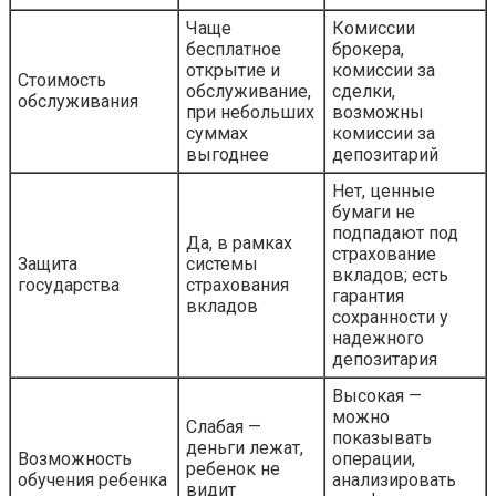
Чаще
Комиссии
бесплатное
брокера,
открытие и
комиссии за
Стоимость
обслуживание,
сделки,
обслуживания
при небольших
возможны
суммах
комиссии за
выгоднее
депозитарий
Нет, ценные
бумаги не
подпадают под
Да, в рамках
страхование
Защита
системы
вкладов; есть
государства
страхования
гарантия
вкладов
сохранности у
надежного
депозитария
Высокая —
можно
Слабая —
показывать
деньги лежат,
Возможность
операции,
ребенок не
обучения ребенка
анализировать
видит