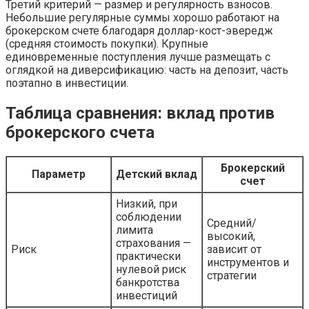
Третий критерий — размер и регулярность взносов.
Небольшие регулярные суммы хорошо работают на
брокерском счете благодаря доллар-кост-эвередж
(средняя стоимость покупки). Крупные
единовременные поступления лучше размещать с
оглядкой на диверсификацию: часть на депозит, часть
поэтапно в инвестиции.
Таблица сравнения: вклад против
брокерского счета
Брокерский
Параметр
Детский вклад
счет
Низкий, при
соблюдении
Средний/
лимита
высокий,
страхования —
Риск
зависит от
практически
инструментов и
нулевой риск
стратегии
банкротства
инвестиций