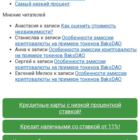
Самый низкий процент
.
Мнение читателей
Анастасия
к записи
Как оценить стоимость
недвижимости?
Станислав
к записи
Особенности эмиссии
криптовалюты на примере токенов BaksDAO
Анна
к записи
Особенности эмиссии криптовалюты
на примере токенов BaksDAO
Сергей
к записи
Особенности эмиссии
криптовалюты на примере токенов BaksDAO
Евгений Мелюх
к записи
Особенности эмиссии
криптовалюты на примере токенов BaksDAO
Кредитные карты с низкой процентной
ставкой!
Кредит наличными со ставкой от 11%!