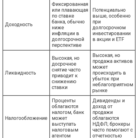
Фиксированная
или плавающая
Потенциально
по ставке
выше, особенно
банка, обычно
при
Доходность
ниже
долгосрочном
инфляции в
инвестировании
долгосрочной
в акции и ETF
перспективе
Высокая, но
Высокая, но
продажа активов
досрочное
может
снятие часто
Ликвидность
происходить в
приводит к
убыток при
снижению
неблагоприятном
ставки
рынке
Проценты
Дивиденды и
облагаются
доход от
налогом, банк
продажи
Налогообложение
может
облагаются
выступать
НДФЛ; брокеры
налоговым
часто помогают с
агентом
отчетностью