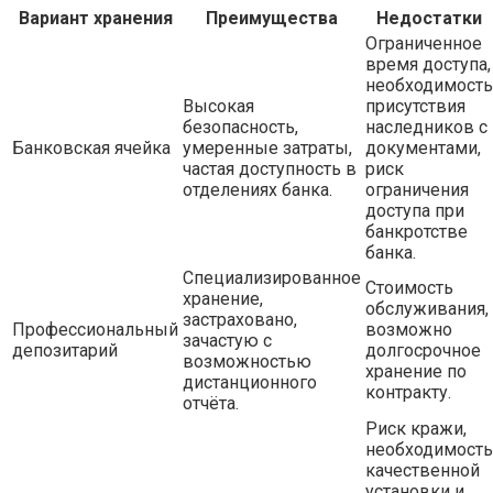
Вариант хранения
Преимущества
Недостатки
Ограниченное
время доступа,
необходимость
Высокая
присутствия
безопасность,
наследников с
Банковская ячейка
умеренные затраты,
документами,
частая доступность в
риск
отделениях банка.
ограничения
доступа при
банкротстве
банка.
Специализированное
Стоимость
хранение,
обслуживания,
застраховано,
Профессиональный
возможно
зачастую с
депозитарий
долгосрочное
возможностью
хранение по
дистанционного
контракту.
отчёта.
Риск кражи,
необходимость
качественной
установки и