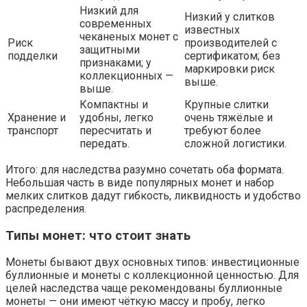
Низкий для
Низкий у слитков
современных
известных
чеканеных монет с
Риск
производителей с
защитными
подделки
сертификатом; без
признаками; у
маркировки риск
коллекционных —
выше.
выше.
Компактны и
Крупные слитки
Хранение и
удобны, легко
очень тяжёлые и
транспорт
пересчитать и
требуют более
передать.
сложной логистики.
Итого: для наследства разумно сочетать оба формата.
Небольшая часть в виде популярных монет и набор
мелких слитков дадут гибкость, ликвидность и удобство
распределения.
Типы монет: что стоит знать
Монеты бывают двух основных типов: инвестиционные
буллионные и монеты с коллекционной ценностью. Для
целей наследства чаще рекомендованы буллионные
монеты — они имеют чёткую массу и пробу, легко