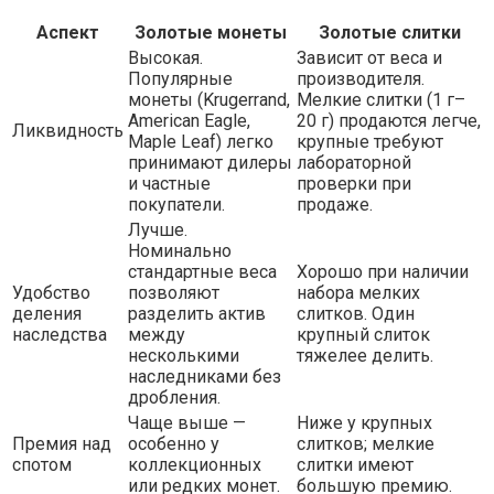
Аспект
Золотые монеты
Золотые слитки
Высокая.
Зависит от веса и
Популярные
производителя.
монеты (Krugerrand,
Мелкие слитки (1 г–
American Eagle,
20 г) продаются легче,
Ликвидность
Maple Leaf) легко
крупные требуют
принимают дилеры
лабораторной
и частные
проверки при
покупатели.
продаже.
Лучше.
Номинально
стандартные веса
Хорошо при наличии
Удобство
позволяют
набора мелких
деления
разделить актив
слитков. Один
наследства
между
крупный слиток
несколькими
тяжелее делить.
наследниками без
дробления.
Чаще выше —
Ниже у крупных
Премия над
особенно у
слитков; мелкие
спотом
коллекционных
слитки имеют
или редких монет.
большую премию.