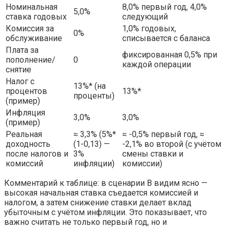
Номинальная
8,0% первый год, 4,0%
5,0%
ставка годовых
следующий
Комиссия за
1,0% годовых,
0%
обслуживание
списывается с баланса
Плата за
фиксированная 0,5% при
пополнение/
0
каждой операции
снятие
Налог с
13%* (на
процентов
13%*
проценты)
(пример)
Инфляция
3,0%
3,0%
(пример)
Реальная
≈ 3,3% (5%*
≈ -0,5% первый год, ≈
доходность
(1-0,13) —
-2,1% во второй (с учётом
после налогов и
3%
смены ставки и
комиссий
инфляции)
комиссии)
Комментарий к таблице: в сценарии B видим ясно —
высокая начальная ставка съедается комиссией и
налогом, а затем снижение ставки делает вклад
убыточным с учётом инфляции. Это показывает, что
важно считать не только первый год, но и