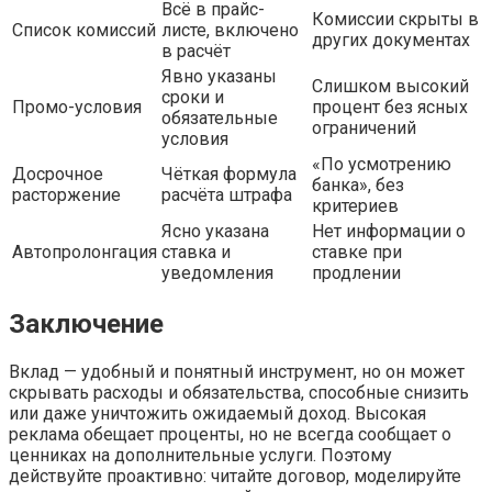
Всё в прайс-
Комиссии скрыты в
Список комиссий
листе, включено
других документах
в расчёт
Явно указаны
Слишком высокий
сроки и
Промо-условия
процент без ясных
обязательные
ограничений
условия
«По усмотрению
Досрочное
Чёткая формула
банка», без
расторжение
расчёта штрафа
критериев
Ясно указана
Нет информации о
Автопролонгация
ставка и
ставке при
уведомления
продлении
Заключение
Вклад — удобный и понятный инструмент, но он может
скрывать расходы и обязательства, способные снизить
или даже уничтожить ожидаемый доход. Высокая
реклама обещает проценты, но не всегда сообщает о
ценниках на дополнительные услуги. Поэтому
действуйте проактивно: читайте договор, моделируйте