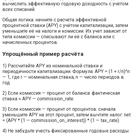
вычислить эффективную годовую доходность с учётом
всех списаний.
Общая логика: начните с расчёта эффективной
процентной ставки (APY) с учётом капитализации, затем
уменьшите её на налоги и комиссии. Их учет зависит от
типа комиссии — списывают ли её с баланса или с
начисленных процентов.
Упрощённый пример расчёта
1) Рассчитайте APY из номинальной ставки и
периодичности капитализации. Формула: APY = (1 + r/n)^n
— 1, где r — номинальная ставка, n — число периодов в
год.
2) Если комиссия — процент от баланса: фактическая
ставка ≈ APY — commission_rate.
3) Если комиссия — процент от процентов: сначала
уменьшите APY на этот процент, затем вычтите налог: net
= (APY * (1 — commission_on_interest)) * (1 — tax_rate).
4) Не забудьте учесть фиксированные годовые расходы: