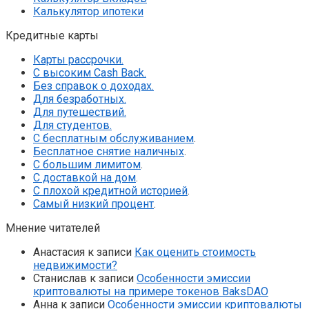
Калькулятор ипотеки
Кредитные карты
Карты рассрочки.
С высоким Cash Back.
Без справок о доходах.
Для безработных.
Для путешествий.
Для студентов.
С бесплатным обслуживанием
.
Бесплатное снятие наличных
.
С большим лимитом
.
С доставкой на дом
.
С плохой кредитной историей
.
Самый низкий процент
.
Мнение читателей
Анастасия
к записи
Как оценить стоимость
недвижимости?
Станислав
к записи
Особенности эмиссии
криптовалюты на примере токенов BaksDAO
Анна
к записи
Особенности эмиссии криптовалюты