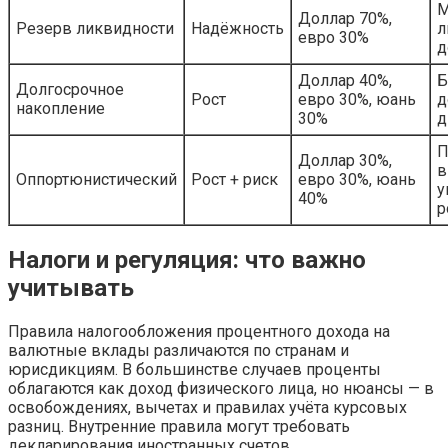
М
Доллар 70%,
Резерв ликвидности
Надёжность
л
евро 30%
д
Доллар 40%,
Б
Долгосрочное
Рост
евро 30%, юань
д
накопление
30%
д
П
Доллар 30%,
в
Оппортюнистический
Рост + риск
евро 30%, юань
у
40%
р
Налоги и регуляция: что важно
учитывать
Правила налогообложения процентного дохода на
валютные вклады различаются по странам и
юрисдикциям. В большинстве случаев проценты
облагаются как доход физического лица, но нюансы — в
освобождениях, вычетах и правилах учёта курсовых
разниц. Внутренние правила могут требовать
декларирования иностранных счетов.