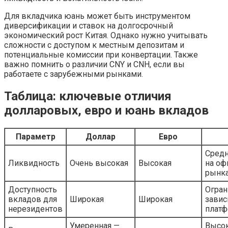
Для вкладчика юань может быть инструментом
диверсификации и ставок на долгосрочный
экономический рост Китая. Однако нужно учитывать
сложности с доступом к местным депозитам и
потенциальные комиссии при конвертации. Также
важно помнить о различии CNY и CNH, если вы
работаете с зарубежными рынками.
Таблица: ключевые отличия
долларовых, евро и юань вкладов
Параметр
Доллар
Евро
Сред
Ликвидность
Очень высокая
Высокая
на о
рынк
Доступность
Огран
вкладов для
Широкая
Широкая
завис
нерезидентов
плат
Умеренная —
Высок