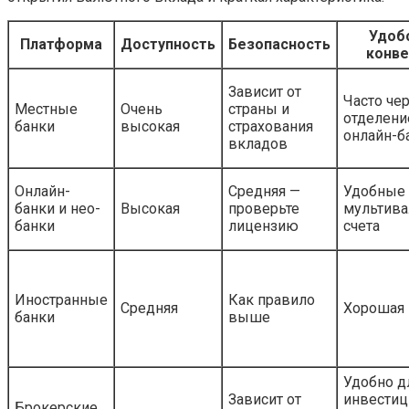
Удоб
Платформа
Доступность
Безопасность
конве
Зависит от
Часто че
Местные
Очень
страны и
отделени
банки
высокая
страхования
онлайн-б
вкладов
Онлайн-
Средняя —
Удобные
банки и нео-
Высокая
проверьте
мультив
банки
лицензию
счета
Иностранные
Как правило
Средняя
Хорошая
банки
выше
Удобно д
Зависит от
инвестиц
Брокерские