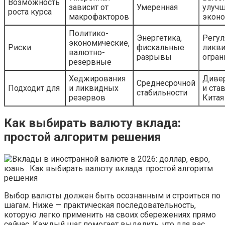
Возможность
зависит от
Умеренная
улуч
роста курса
макрофакторов
эконо
Политико-
Энергетика,
Регул
экономические,
Риски
фискальные
ликв
валютно-
разрывы
огран
резервные
Хеджирования
Диве
Среднесрочной
Подходит для
и ликвидных
и ста
стабильности
резервов
Китая
Как выбирать валюту вклада:
простой алгоритм решения
Выбор валюты должен быть осознанным и строиться по
шагам. Ниже — практическая последовательность,
которую легко применить на своих сбережениях прямо
сейчас. Каждый шаг помогает выделить, что для вас