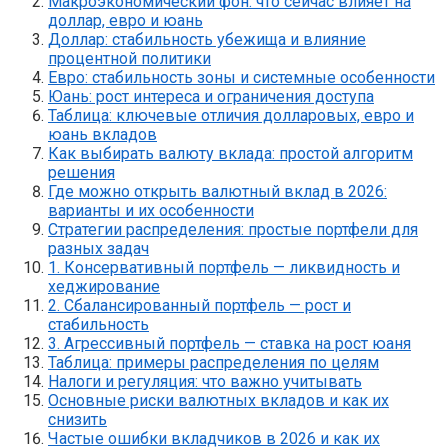
Макроэкономический фон: что сейчас влияет на
доллар, евро и юань
Доллар: стабильность убежища и влияние
процентной политики
Евро: стабильность зоны и системные особенности
Юань: рост интереса и ограничения доступа
Таблица: ключевые отличия долларовых, евро и
юань вкладов
Как выбирать валюту вклада: простой алгоритм
решения
Где можно открыть валютный вклад в 2026:
варианты и их особенности
Стратегии распределения: простые портфели для
разных задач
1. Консервативный портфель — ликвидность и
хеджирование
2. Сбалансированный портфель — рост и
стабильность
3. Агрессивный портфель — ставка на рост юаня
Таблица: примеры распределения по целям
Налоги и регуляция: что важно учитывать
Основные риски валютных вкладов и как их
снизить
Частые ошибки вкладчиков в 2026 и как их