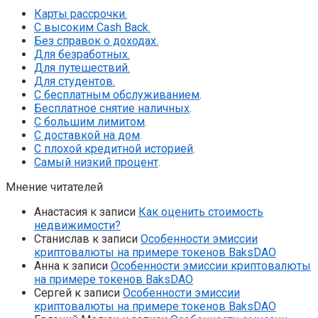
Карты рассрочки.
С высоким Cash Back.
Без справок о доходах.
Для безработных.
Для путешествий.
Для студентов.
С бесплатным обслуживанием
.
Бесплатное снятие наличных
.
С большим лимитом
.
С доставкой на дом
.
С плохой кредитной историей
.
Самый низкий процент
.
Мнение читателей
Анастасия
к записи
Как оценить стоимость
недвижимости?
Станислав
к записи
Особенности эмиссии
криптовалюты на примере токенов BaksDAO
Анна
к записи
Особенности эмиссии криптовалюты
на примере токенов BaksDAO
Сергей
к записи
Особенности эмиссии
криптовалюты на примере токенов BaksDAO