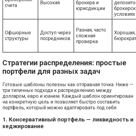
Высокая
брокера и
депозито
счета
юрисдикции
брокерск
условиях
Разная, часто
Офшорные
Доступ через
Хорошая, 
сложная
структуры
посредников
бюрокра
проверка
Стратегии распределения: простые
портфели для разных задач
Готовые шаблоны полезны как отправная точка. Ниже —
три типичных подхода к распределению между
долларом, евро и юанем. Каждый шаблон ориентирован
на конкретную цель и позволяет быстро составить
портфель, который можно адаптировать под себя.
1. Консервативный портфель — ликвидность и
хеджирование