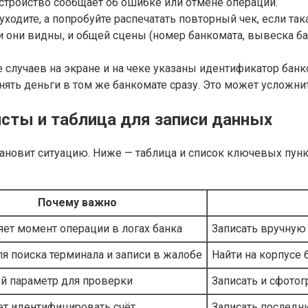
 устройство сообщает об ошибке или отмене операции.
 уходите, а попробуйте распечатать повторный чек, если та
и они видны, и общей сцены (номер банкомата, вывеска б
е случаев на экране и на чеке указаны идентификатор банк
снять деньги в том же банкомате сразу. Это может усложни
исты и таблица для записи данных
ановит ситуацию. Ниже — таблица и список ключевых пункт
Почему важно
ет момент операции в логах банка
Записать вручную
я поиска терминала и записи в жалобе
Найти на корпусе 
й параметр для проверки
Записать и сфото
т идентифицировать счёт
Записать последни