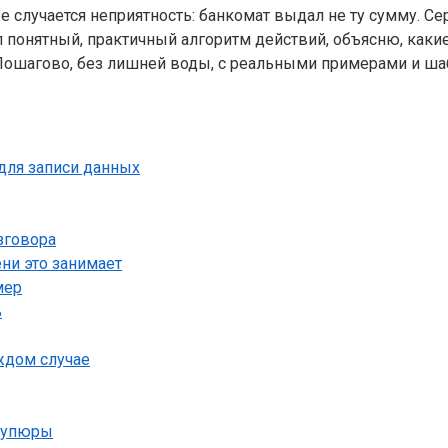
же случается неприятность: банкомат выдал не ту сумму. С
ал понятный, практичный алгоритм действий, объясню, каки
 Пошагово, без лишней воды, с реальными примерами и ша
 для записи данных
зговора
ни это занимает
мер
ь
ждом случае
 купюры