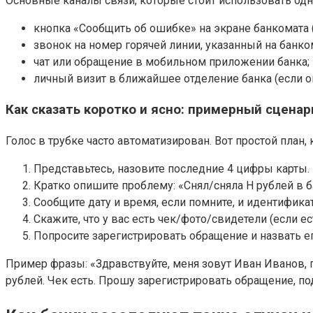
Основные каналы связи, которые стоит использовать од
кнопка «Сообщить об ошибке» на экране банкомата (
звонок на номер горячей линии, указанный на банком
чат или обращение в мобильном приложении банка;
личный визит в ближайшее отделение банка (если о
Как сказать коротко и ясно: примерный сценар
Голос в трубке часто автоматизирован. Вот простой план
Представьтесь, назовите последние 4 цифры карты.
Кратко опишите проблему: «Снял/сняла Н рублей в б
Сообщите дату и время, если помните, и идентифика
Скажите, что у вас есть чек/фото/свидетели (если ест
Попросите зарегистрировать обращение и назвать е
Пример фразы: «Здравствуйте, меня зовут Иван Иванов, по
рублей. Чек есть. Прошу зарегистрировать обращение, п