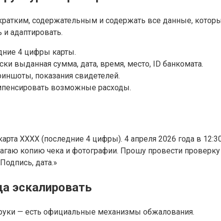
ратким, содержательным и содержать все данные, которы
 и адаптировать.
едние 4 цифры карты.
ки выданная сумма, дата, время, место, ID банкомата.
риншоты, показания свидетелей.
мпенсировать возможные расходы.
 карта XXXX (последние 4 цифры). 4 апреля 2026 года в 12:3
лагаю копию чека и фотографии. Прошу провести проверку 
Подпись, дата.»
уда эскалировать
е руки — есть официальные механизмы обжалования.