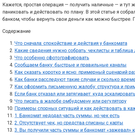
Кажется, простая операция — получить наличные — и тут 
паниковать и действовать по плану. В этой статье я собр
банком, чтобы вернуть свои деньги как можно быстрее.
Содержание
Что сначала: спокойствие и действия у банкомата
Какие сведения нужно собрать: чеклисты и таблица
Что особенно сфотографировать
Сообщаем банку: быстрые и правильные каналы
Как сказать коротко и ясно: примерный сценарий ра
Как банки расследуют такие случаи и сколько време
Как оформить письменную жалобу: структура и при
Если банк отказал или затягивает: куда эскалироват
Что писать в жалобе омбудсмену или регулятору
Примеры спорных ситуаций и как действовать в ка
1. Банкомат недодал часть суммы, но чек есть
2. Отсутствует чек, но средства списаны с карты
3. Вы получили часть суммы и банкомат «зажевал»