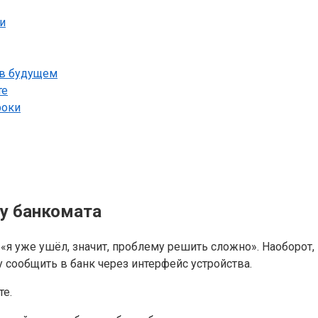
и
 в будущем
те
роки
 у банкомата
 «я уже ушёл, значит, проблему решить сложно». Наоборот
у сообщить в банк через интерфейс устройства.
те.