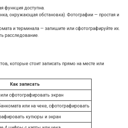
кая функция доступна.
анка, окружающая обстановка). Фотографии — простая и
омата и терминала — запишите или сфотографируйте их.
ть расследование.
ов, которые стоит записать прямо на месте или
Как записать
 или сфотографировать экран
банкомата или на чеке, сфотографировать
графировать купюры и экран
е 4 цифры с карты или чека