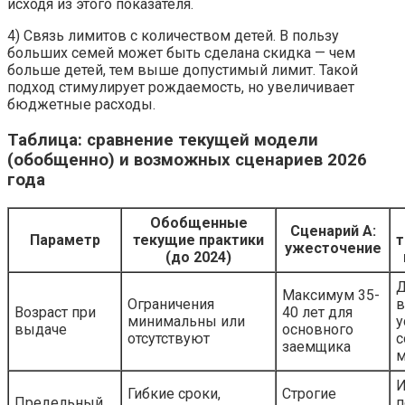
исходя из этого показателя.
4) Связь лимитов с количеством детей. В пользу
больших семей может быть сделана скидка — чем
больше детей, тем выше допустимый лимит. Такой
подход стимулирует рождаемость, но увеличивает
бюджетные расходы.
Таблица: сравнение текущей модели
(обобщенно) и возможных сценариев 2026
года
Обобщенные
Сценарий A:
Параметр
текущие практики
т
ужесточение
(до 2024)
Д
Максимум 35-
Ограничения
в
Возраст при
40 лет для
минимальны или
у
выдаче
основного
отсутствуют
с
заемщика
м
И
Гибкие сроки,
Строгие
Предельный
п