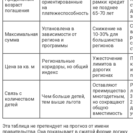
ориентированные
рамки: кредит
возраст
с
на
не позднее
погашения
д
платежеспособность
65-70 лет
з
С
Установлена в
Снижение на
в
Максимальная
зависимости от
10-30% для
р
сумма
региона и
большинства
с
программы
регионов
с
Ужесточение
П
Региональные
лимитов в
к
Цена за кв. м
коридоры, но общий
дорогих
и
индекс
регионах
п
Оставляют
Р
преимущество
л
Связь с
Чем больше детей,
многодетным,
3
количеством
тем выше льгота
но сокращают
2
детей
общую
д
вместимость
у
Эта таблица не претендует на прогноз от имени
правительства. Она показывает в сжатой форме логику