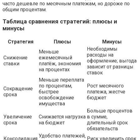
часто дешевле по месячным платежам, но дороже по
общим процентам.
Таблица сравнения стратегий: плюсы и
минусы
Стратегия
Плюсы
Минусы
Необходимы
Меньше
расходы на
Снижение
ежемесячный
оформление; выгода
ставки
платёж, экономия
зависит от разницы
на процентах
ставок
Меньше переплата
по процентам,
Рост месячного
Сокращение
быстрее
платежа, жестче
срока
освобождение
бюджет
имущества
Больше процентов
Увеличение
Снижается нагрузка
в сумме,
срока
на бюджет
длительный срок
обязательств
Удобство платежей,
Консолидация
Риск увеличить срок