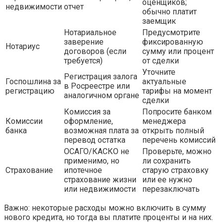
оценщиков;
недвижимости
отчет
обычно платит
заемщик
Нотариальное
Предусмотрите
заверение
фиксированную
Нотариус
договоров (если
сумму или процент
требуется)
от сделки
Уточните
Регистрация залога
Госпошлина за
актуальные
в Росреестре или
регистрацию
тарифы на момент
аналогичном органе
сделки
Комиссия за
Попросите банком
Комиссии
оформление,
менеджера
банка
возможная плата за
открыть полный
перевод остатка
перечень комиссий
ОСАГО/КАСКО не
Проверьте, можно
применимо, но
ли сохранить
Страхование
ипотечное
старую страховку
страхование жизни
или ее нужно
или недвижимости
перезаключать
Важно: некоторые расходы можно включить в сумму
нового кредита, но тогда вы платите проценты и на них.