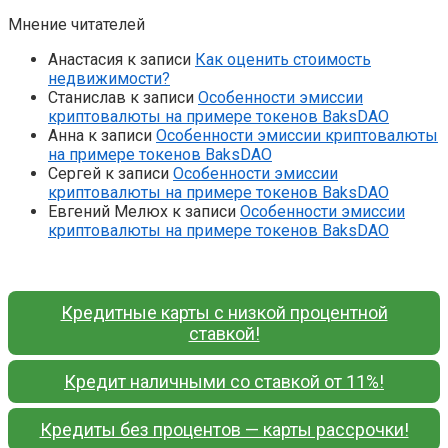
Мнение читателей
Анастасия
к записи
Как оценить стоимость
недвижимости?
Станислав
к записи
Особенности эмиссии
криптовалюты на примере токенов BaksDAO
Анна
к записи
Особенности эмиссии криптовалюты
на примере токенов BaksDAO
Сергей
к записи
Особенности эмиссии
криптовалюты на примере токенов BaksDAO
Евгений Мелюх
к записи
Особенности эмиссии
криптовалюты на примере токенов BaksDAO
Кредитные карты с низкой процентной
ставкой!
Кредит наличными со ставкой от 11%!
Кредиты без процентов — карты рассрочки!