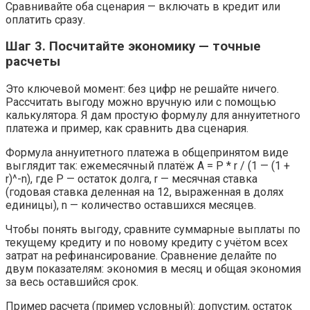
Сравнивайте оба сценария — включать в кредит или
оплатить сразу.
Шаг 3. Посчитайте экономику — точные
расчеты
Это ключевой момент: без цифр не решайте ничего.
Рассчитать выгоду можно вручную или с помощью
калькулятора. Я дам простую формулу для аннуитетного
платежа и пример, как сравнить два сценария.
Формула аннуитетного платежа в общепринятом виде
выглядит так: ежемесячный платёж A = P * r / (1 — (1 +
r)^-n), где P — остаток долга, r — месячная ставка
(годовая ставка деленная на 12, выраженная в долях
единицы), n — количество оставшихся месяцев.
Чтобы понять выгоду, сравните суммарные выплаты по
текущему кредиту и по новому кредиту с учётом всех
затрат на рефинансирование. Сравнение делайте по
двум показателям: экономия в месяц и общая экономия
за весь оставшийся срок.
Пример расчета (пример условный): допустим, остаток