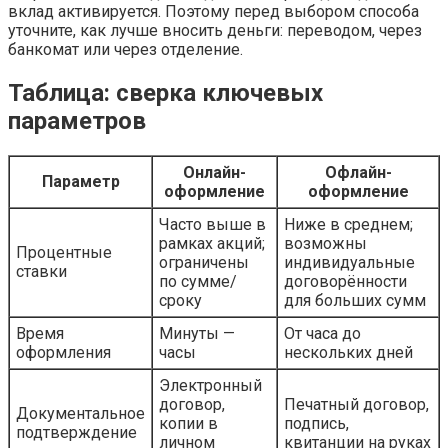
вклад активируется. Поэтому перед выбором способа
уточните, как лучше вносить деньги: переводом, через
банкомат или через отделение.
Таблица: сверка ключевых
параметров
Онлайн-
Офлайн-
Параметр
оформление
оформление
Часто выше в
Ниже в среднем;
рамках акций;
возможны
Процентные
ограничены
индивидуальные
ставки
по сумме/
договорённости
сроку
для больших сумм
Время
Минуты —
От часа до
оформления
часы
нескольких дней
Электронный
договор,
Печатный договор,
Документальное
копии в
подпись,
подтверждение
личном
квитанции на руках