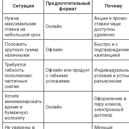
Предпочтительный
Ситуация
Почему
формат
Нужна
Акции и промо-
максимальная
ставки чаще
Онлайн
ставка на
доступны
небольшой срок
удалённо
Положить
Быстро и с
крупную сумму
Офлайн
подтверждени
наличными
квитанцией
Требуется
гибкость:
Офлайн или продукт
Индивидуальн
пополнение/
с гибкими
условия и устн
частичные
условиями
разъяснения
снятия
Хотите
Оформление в
минимизировать
пару кликов,
время и
Онлайн
электронный
бумажную
договор
волокиту
Не уверены в
Меньше