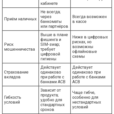
кабинете
Не всегда;
через
Всегда возможен
Приём наличных
банкоматы
в кассе
или партнёров
Выше в плане
Ниже в цифровых
фишинга и
рисках, но
Риск
SIM-swap;
возможны
мошенничества
требует
офлайновые
цифровой
схемы
гигиены
Действует
Действует
Страхование
одинаково
одинаково при
вкладов
при работе с
работе с банками
банками АСВ
АСВ
Зависит от
Чаще гибче,
продукта;
Гибкость
особенно для
удобно для
условий
нестандартных
стандартных
условий
сроков