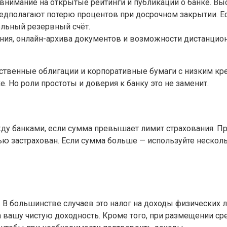
внимание на открытые рейтинги и публикации о банке. Высо
едполагают потерю процентов при досрочном закрытии. Ес
ельный резервный счёт.
ния, онлайн-архива документов и возможности дистанцио
твенные облигации и корпоративные бумаги с низким кре
 Но роли простоты и доверия к банку это не заменит.
ду банками, если сумма превышает лимит страхования. Пр
стью застрахован. Если сумма больше — используйте неско
 В большинстве случаев это налог на доходы физических 
 на вашу чистую доходность. Кроме того, при размещении с