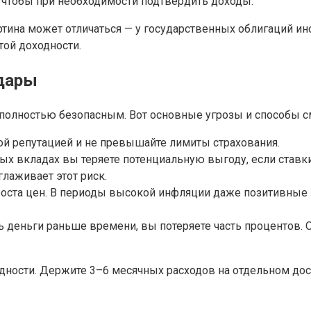
 чтобы при необходимости подтвердить доходы.
тина может отличаться — у государственных облигаций ино
той доходности.
удары
 полностью безопасным. Вот основные угрозы и способы с
ой репутацией и не превышайте лимиты страхования.
 вкладах вы теряете потенциальную выгоду, если ставки 
лаживает этот риск.
 роста цен. В периоды высокой инфляции даже позитивны
 деньги раньше времени, вы потеряете часть процентов. О
дности. Держите 3–6 месячных расходов на отдельном дос