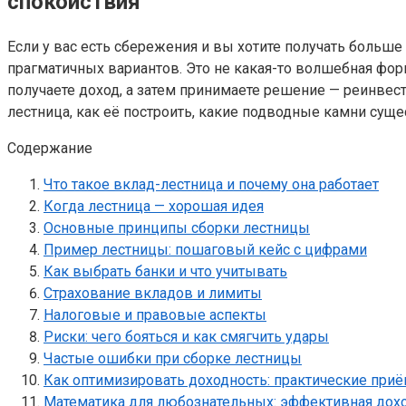
спокойствия
Если у вас есть сбережения и вы хотите получать больше 
прагматичных вариантов. Это не какая-то волшебная фор
получаете доход, а затем принимаете решение — реинвести
лестница, как её построить, какие подводные камни сущ
Содержание
Что такое вклад-лестница и почему она работает
Когда лестница — хорошая идея
Основные принципы сборки лестницы
Пример лестницы: пошаговый кейс с цифрами
Как выбрать банки и что учитывать
Страхование вкладов и лимиты
Налоговые и правовые аспекты
Риски: чего бояться и как смягчить удары
Частые ошибки при сборке лестницы
Как оптимизировать доходность: практические при
Математика для любознательных: эффективная дохо