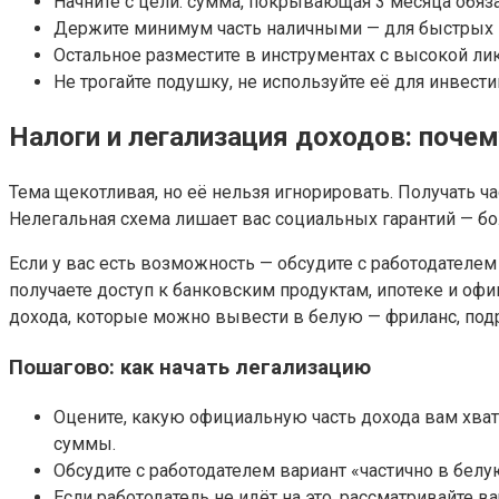
Начните с цели: сумма, покрывающая 3 месяца обяз
Держите минимум часть наличными — для быстрых 
Остальное разместите в инструментах с высокой ли
Не трогайте подушку, не используйте её для инвести
Налоги и легализация доходов: почем
Тема щекотливая, но её нельзя игнорировать. Получать ч
Нелегальная схема лишает вас социальных гарантий — бо
Если у вас есть возможность — обсудите с работодателе
получаете доступ к банковским продуктам, ипотеке и оф
дохода, которые можно вывести в белую — фриланс, под
Пошагово: как начать легализацию
Оцените, какую официальную часть дохода вам хват
суммы.
Обсудите с работодателем вариант «частично в белу
Если работодатель не идёт на это, рассматривайте 