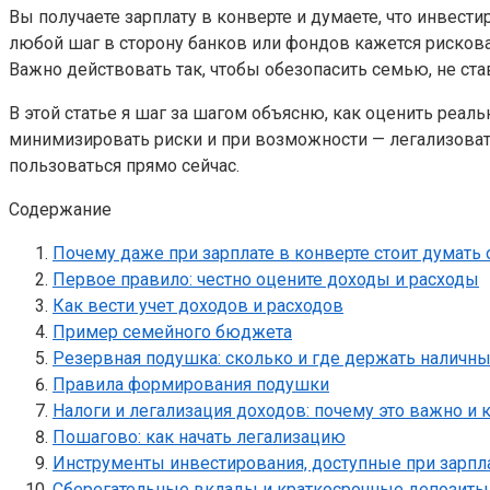
Вы получаете зарплату в конверте и думаете, что инвести
любой шаг в сторону банков или фондов кажется рисков
Важно действовать так, чтобы обезопасить семью, не с
В этой статье я шаг за шагом объясню, как оценить реа
минимизировать риски и при возможности — легализоват
пользоваться прямо сейчас.
Содержание
Почему даже при зарплате в конверте стоит думать 
Первое правило: честно оцените доходы и расходы
Как вести учет доходов и расходов
Пример семейного бюджета
Резервная подушка: сколько и где держать наличн
Правила формирования подушки
Налоги и легализация доходов: почему это важно и 
Пошагово: как начать легализацию
Инструменты инвестирования, доступные при зарпла
Сберегательные вклады и краткосрочные депозиты