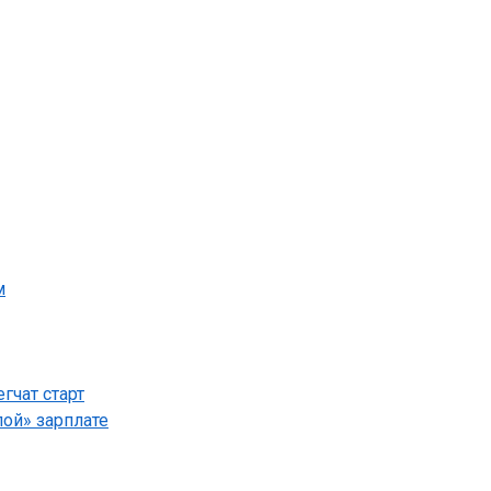
м
гчат старт
лой» зарплате