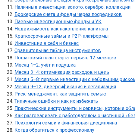
Наличные инвестиции: золото, серебро, коллекции
Брокерские счета и фонды через посредников
Паевые инвестиционные фонды и УК
Недвижимость как накопление капитала
Краткосрочные займы и P2P-платформы
Инвестиции в себя и бизнес
Сравнительная таблица инструментов
Пошаговый план старта: первые 12 месяцев
Месяц 1–2: учёт и подушка
Месяц 3–4: оптимизация расходов и цель
Месяц 5–8: первые инвестиции с небольшим риско
Месяц 9–12: диверсификация и легализация
Риск-менеджмент: как защитить семью
Типичные ошибки и как их избежать
Практические инструменты и сервисы, которые обле
Как разговаривать с работодателем о частичной «бе
Психология семьи и финансовая дисциплина
Когда обратиться к профессионалу