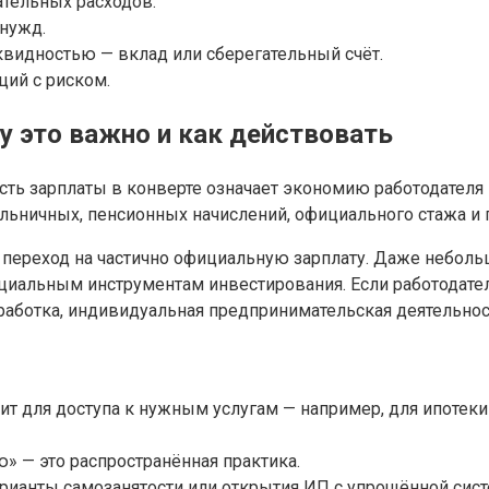
ательных расходов.
нужд.
квидностью — вклад или сберегательный счёт.
ций с риском.
у это важно и как действовать
асть зарплаты в конверте означает экономию работодателя
льничных, пенсионных начислений, официального стажа и 
м переход на частично официальную зарплату. Даже небол
ициальным инструментам инвестирования. Если работодател
работка, индивидуальная предпринимательская деятельнос
ит для доступа к нужным услугам — например, для ипотек
ю» — это распространённая практика.
варианты самозанятости или открытия ИП с упрощённой сис