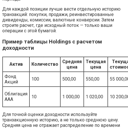
Для каждой позиции лучше вести отдельную историю
транзакций: покупки, продажи, реинвестированные
дивиденды, комиссии, валютные конверсии. Затем
строите расчет, где исходный поток — только ваши
операции с этой бумагой.
Пример таблицы Holdings с расчетом
доходности
Средняя
Текущая
Текущ
Актив
Количество
цена
цена
стоимо
Фонд
100
500,00
550,00
55 000,0
Акций
Облигация
10
1 000,00
1 020,00
10 200,0
AAA
Для точной оценки доходности используйте
транзакционную историю, а не только среднюю цену.
Средняя цена не отражает распределение по времени