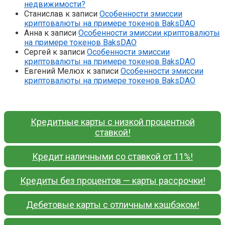
недвижимости?
Станислав
к записи
Особенности эмиссии
криптовалюты на примере токенов BaksDAO
Анна
к записи
Особенности эмиссии криптовалюты
на примере токенов BaksDAO
Сергей
к записи
Особенности эмиссии
криптовалюты на примере токенов BaksDAO
Евгений Мелюх
к записи
Особенности эмиссии
криптовалюты на примере токенов BaksDAO
Кредитные карты с низкой процентной
ставкой!
Кредит наличными со ставкой от 11%!
Кредиты без процентов — карты рассрочки!
Дебетовые карты с отличным кэшбэком!