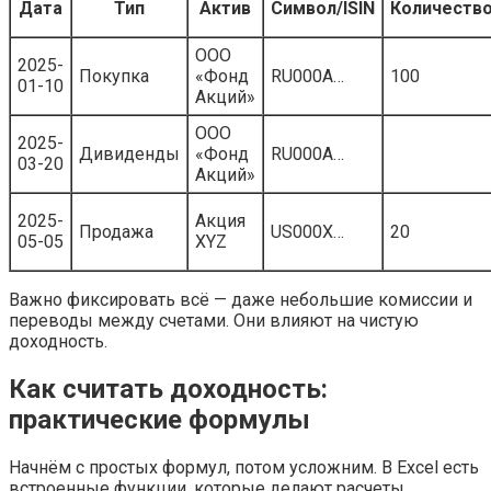
Дата
Тип
Актив
Символ/ISIN
Количеств
ООО
2025-
Покупка
«Фонд
RU000A…
100
01-10
Акций»
ООО
2025-
Дивиденды
«Фонд
RU000A…
03-20
Акций»
2025-
Акция
Продажа
US000X…
20
05-05
XYZ
Важно фиксировать всё — даже небольшие комиссии и
переводы между счетами. Они влияют на чистую
доходность.
Как считать доходность:
практические формулы
Начнём с простых формул, потом усложним. В Excel есть
встроенные функции, которые делают расчеты