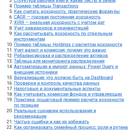
Структура рабочей книги: какие листы и зачем
Пример таблицы Transactions
Как считать доходность: практические формулы
CAGR — годовая постоянная доходность
XIRR — реальная доходность с учётом дат
Учет дивидендов и реинвестиций
Как рассчитывать доходность по отдельным
инструментам
Пример таблицы Holdings с расчетом доходности
Учет валют и комиссия: почему это важно
Ребалансировка и распределение активов
Таблица для мониторинга распределения
Автоматизация и импорт данных: Power Query и
внешние источники
Визуализация: что должно быть на Dashboard
Проверки и контроль качества данных
Налоговые и документальные аспекты
Как учитывать комиссии фондов и управляющих
Практика: пошаговый пример расчёта доходности
по позиции
Реальные сценарии использования и
рекомендации
Частые ошибки и как их избежать
Как организовать семейный процесс: роли и рутина