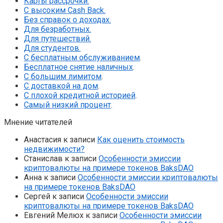
Карты рассрочки.
С высоким Cash Back.
Без справок о доходах.
Для безработных.
Для путешествий.
Для студентов.
С бесплатным обслуживанием
.
Бесплатное снятие наличных
.
С большим лимитом
.
С доставкой на дом
.
С плохой кредитной историей
.
Самый низкий процент
.
Мнение читателей
Анастасия
к записи
Как оценить стоимость
недвижимости?
Станислав
к записи
Особенности эмиссии
криптовалюты на примере токенов BaksDAO
Анна
к записи
Особенности эмиссии криптовалюты
на примере токенов BaksDAO
Сергей
к записи
Особенности эмиссии
криптовалюты на примере токенов BaksDAO
Евгений Мелюх
к записи
Особенности эмиссии