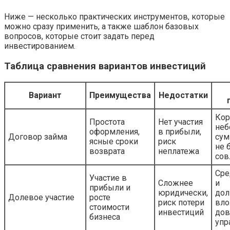
Ниже — несколько практических инструментов, которые
можно сразу применить, а также шаблон базовых
вопросов, которые стоит задать перед
инвестированием.
Таблица сравнения вариантов инвестиций
Вариант
Преимущества
Недостатки
Кор
Простота
Нет участия
неб
оформления,
в прибыли,
Договор займа
сум
ясные сроки
риск
не 
возврата
неплатежа
сов
Сре
Участие в
Сложнее
и
прибыли и
юридически,
дол
Долевое участие
росте
риск потери
вло
стоимости
инвестиций
дов
бизнеса
упр