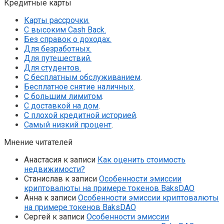
Кредитные карты
Карты рассрочки.
С высоким Cash Back.
Без справок о доходах.
Для безработных.
Для путешествий.
Для студентов.
С бесплатным обслуживанием
.
Бесплатное снятие наличных
.
С большим лимитом
.
С доставкой на дом
.
С плохой кредитной историей
.
Самый низкий процент
.
Мнение читателей
Анастасия
к записи
Как оценить стоимость
недвижимости?
Станислав
к записи
Особенности эмиссии
криптовалюты на примере токенов BaksDAO
Анна
к записи
Особенности эмиссии криптовалюты
на примере токенов BaksDAO
Сергей
к записи
Особенности эмиссии