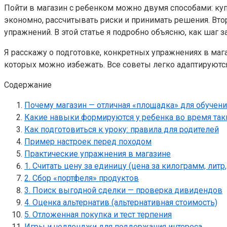
Пойти в магазин с ребенком можно двумя способами: куп
экономно, рассчитывать риски и принимать решения. Вто
упражнений. В этой статье я подробно объясню, как шаг 
Я расскажу о подготовке, конкретных упражнениях в мага
которых можно избежать. Все советы легко адаптируются
Содержание
Почему магазин — отличная «площадка» для обучен
Какие навыки формируются у ребенка во время так
Как подготовиться к уроку: правила для родителей
Пример настроек перед походом
Практические упражнения в магазине
1. Считать цену за единицу (цена за килограмм, литр
2. Сбор «портфеля» продуктов
3. Поиск выгодной сделки — проверка дивидендов
4. Оценка альтернатив (альтернативная стоимость)
5. Отложенная покупка и тест терпения
Игры и челленджи для поддержания интереса