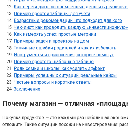
Как переводить сэкономленные деньги в реальные
Пример простой таблицы для учета
Возрастные рекомендации: что подходит для кого
Чек-лист: как проводить каждую «инвестиционную»
Как измерять успех: простые метрики
Примеры задач и проектов на дом
Типичные ошибки родителей и как их избежать
Инструменты и приложения, которые помогут
Пример простого шаблона в таблице
Роль семьи и школы: как усилить эффект
Примеры успешных ситуаций: реальные кейсы
Частые вопросы и короткие ответы
Заключение
Почему магазин — отличная «площад
Покупка продуктов — это каждый раз небольшая экономич
отложить. Такие ситуации похожи на инвестирование: рас