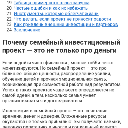
Таблица примерного плана запуска
Частые ошибки и как их избежать
Инструменты, которые облегчат жизнь
Что делать, если проект не приносит радости
Как привлечь внешние инвестиции и партнеров
Заключение
Почему семейный инвестиционный
проект — это не только про деньги
Если подойти чисто финансово, многие хобби легко
монетизируются. Но семейный проект — это про
большее: общие ценности, распределение усилий,
обучение детей и прочная эмоциональная связь,
возникающая при совместной работе над результатом.
Успех в таких проектах чаще всего определяется не
самой идеей, а тем, насколько семья умеет
организовываться и договариваться.
Инвестиции в семейный проект — это сочетание
времени, денег и доверия. Вложенные ресурсы
окупаются не только прибылью: вы получаете навыки,
деловую репутацию, а иногда и социальный капитал.