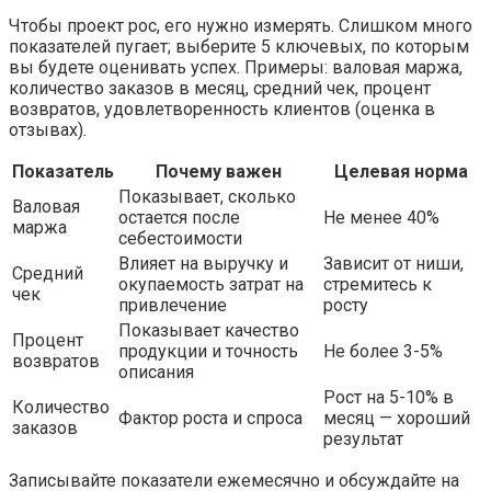
Чтобы проект рос, его нужно измерять. Слишком много
показателей пугает; выберите 5 ключевых, по которым
вы будете оценивать успех. Примеры: валовая маржа,
количество заказов в месяц, средний чек, процент
возвратов, удовлетворенность клиентов (оценка в
отзывах).
Показатель
Почему важен
Целевая норма
Показывает, сколько
Валовая
остается после
Не менее 40%
маржа
себестоимости
Влияет на выручку и
Зависит от ниши,
Средний
окупаемость затрат на
стремитесь к
чек
привлечение
росту
Показывает качество
Процент
продукции и точность
Не более 3-5%
возвратов
описания
Рост на 5-10% в
Количество
Фактор роста и спроса
месяц — хороший
заказов
результат
Записывайте показатели ежемесячно и обсуждайте на