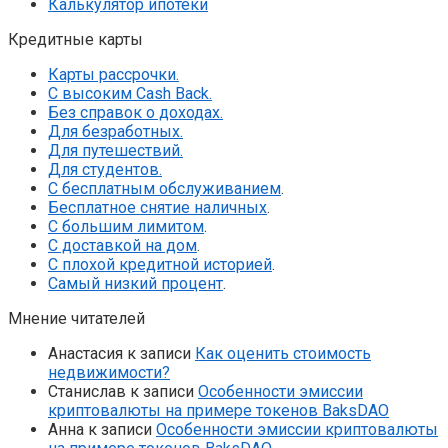
Калькулятор ипотеки
Кредитные карты
Карты рассрочки.
С высоким Cash Back.
Без справок о доходах.
Для безработных.
Для путешествий.
Для студентов.
С бесплатным обслуживанием
.
Бесплатное снятие наличных
.
С большим лимитом
.
С доставкой на дом
.
С плохой кредитной историей
.
Самый низкий процент
.
Мнение читателей
Анастасия
к записи
Как оценить стоимость
недвижимости?
Станислав
к записи
Особенности эмиссии
криптовалюты на примере токенов BaksDAO
Анна
к записи
Особенности эмиссии криптовалюты