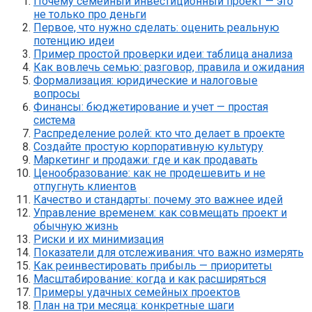
Почему семейный инвестиционный проект — это
не только про деньги
Первое, что нужно сделать: оценить реальную
потенцию идеи
Пример простой проверки идеи: таблица анализа
Как вовлечь семью: разговор, правила и ожидания
Формализация: юридические и налоговые
вопросы
Финансы: бюджетирование и учет — простая
система
Распределение ролей: кто что делает в проекте
Создайте простую корпоративную культуру
Маркетинг и продажи: где и как продавать
Ценообразование: как не продешевить и не
отпугнуть клиентов
Качество и стандарты: почему это важнее идей
Управление временем: как совмещать проект и
обычную жизнь
Риски и их минимизация
Показатели для отслеживания: что важно измерять
Как реинвестировать прибыль — приоритеты
Масштабирование: когда и как расширяться
Примеры удачных семейных проектов
План на три месяца: конкретные шаги