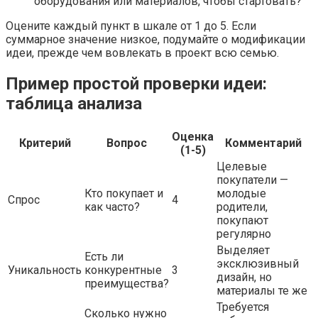
оборудования или материалов, чтобы стартовать?
Оцените каждый пункт в шкале от 1 до 5. Если
суммарное значение низкое, подумайте о модификации
идеи, прежде чем вовлекать в проект всю семью.
Пример простой проверки идеи:
таблица анализа
Оценка
Критерий
Вопрос
Комментарий
(1-5)
Целевые
покупатели —
Кто покупает и
молодые
Спрос
4
как часто?
родители,
покупают
регулярно
Выделяет
Есть ли
эксклюзивный
Уникальность
конкурентные
3
дизайн, но
преимущества?
материалы те же
Требуется
Сколько нужно