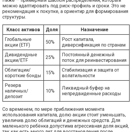
Ниже — примерный шаблон распределения, который
можно адаптировать под риск-профиль и сроки. Это не
рекомендация к покупке, а ориентир для формирования
структуры.
Класс активов
Доля
Назначение
Глобальные
Рост капитала,
50%
акции (ETF)
диверсификация по странам
Дивидендные
Постоянный денежный
25%
акции/ETF
поток для реинвестирования
Облигации/
Стабилизация и защита от
15%
короткие бонды
волатильности
Резерв
Ликвидный буфер на
наличных/
10%
непредвиденные расходы
депозит
Со временем, по мере приближения момента
использования капитала, долю акции стоит уменьшать,
увеличив долю облигаций и денежных средств. Для
маленького ребёнка допустима агрессивная доля акций,
так как есть много лет для восстановления после