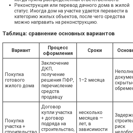
Реконструкция или перевод дачного дома в жилой
статус. Иногда дом на участке удается перевести в
категорию жилых объектов, после чего средства
можно направить на реконструкцию.
Таблица: сравнение основных вариантов
Процесс
Вариант
Сроки
Основ
оформления
Заключение
ДКП,
Неполн
Покупка
получение
докумен
готового
решения ПФР,
1–2 месяца
скрыты
жилого дома
перечисление
обреме
средств
продавцу
Договор
купли участка
несколько
Задерж
+ договор
месяцев —
Покупка
строите
подряда на
лет, в
участка +
риск
строительство,
зависимости
строительство
недобр