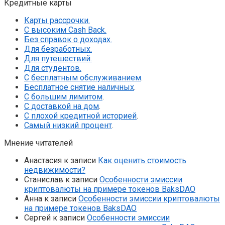
Кредитные карты
Карты рассрочки.
С высоким Cash Back.
Без справок о доходах.
Для безработных.
Для путешествий.
Для студентов.
С бесплатным обслуживанием
.
Бесплатное снятие наличных
.
С большим лимитом
.
С доставкой на дом
.
С плохой кредитной историей
.
Самый низкий процент
.
Мнение читателей
Анастасия
к записи
Как оценить стоимость
недвижимости?
Станислав
к записи
Особенности эмиссии
криптовалюты на примере токенов BaksDAO
Анна
к записи
Особенности эмиссии криптовалюты
на примере токенов BaksDAO
Сергей
к записи
Особенности эмиссии