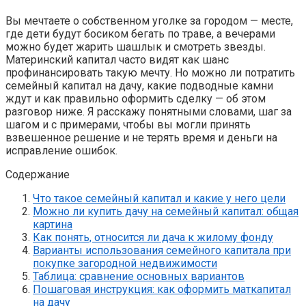
Вы мечтаете о собственном уголке за городом — месте,
где дети будут босиком бегать по траве, а вечерами
можно будет жарить шашлык и смотреть звезды.
Материнский капитал часто видят как шанс
профинансировать такую мечту. Но можно ли потратить
семейный капитал на дачу, какие подводные камни
ждут и как правильно оформить сделку — об этом
разговор ниже. Я расскажу понятными словами, шаг за
шагом и с примерами, чтобы вы могли принять
взвешенное решение и не терять время и деньги на
исправление ошибок.
Содержание
Что такое семейный капитал и какие у него цели
Можно ли купить дачу на семейный капитал: общая
картина
Как понять, относится ли дача к жилому фонду
Варианты использования семейного капитала при
покупке загородной недвижимости
Таблица: сравнение основных вариантов
Пошаговая инструкция: как оформить маткапитал
на дачу