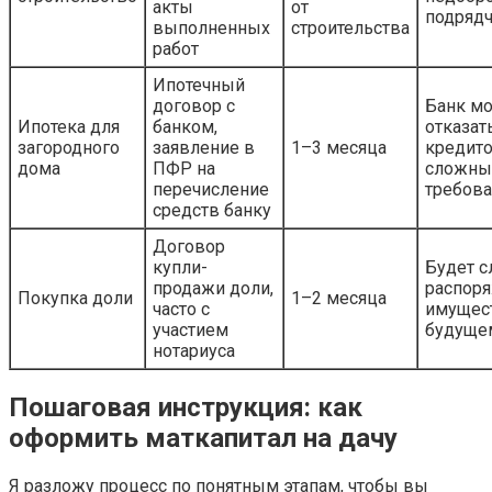
акты
от
подряд
выполненных
строительства
работ
Ипотечный
договор с
Банк м
Ипотека для
банком,
отказат
загородного
заявление в
1–3 месяца
кредито
дома
ПФР на
сложны
перечисление
требова
средств банку
Договор
купли-
Будет 
продажи доли,
распоря
Покупка доли
1–2 месяца
часто с
имущес
участием
будуще
нотариуса
Пошаговая инструкция: как
оформить маткапитал на дачу
Я разложу процесс по понятным этапам, чтобы вы