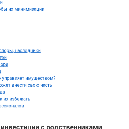
ки
собы их минимизации
 споры, наследники
тей
воре
а
то управляет имуществом?
может внести свою часть
ода
к их избежать
ессионалов
инвестиции с родственниками