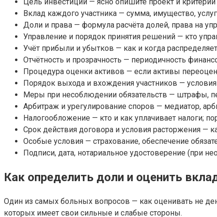
Цель инвестиций — ясно опишите проект и критерии 
Вклад каждого участника — сумма, имущество, услуг
Доли и права — формула расчёта долей, права на уп
Управление и порядок принятия решений — кто упра
Учёт прибыли и убытков — как и когда распределяе
Отчётность и прозрачность — периодичность финансо
Процедура оценки активов — если активы переоцен
Порядок выхода и вхождения участников — условия
Меры при несоблюдении обязательств — штрафы, пе
Арбитраж и урегулирование споров — медиатор, ар
Налогообложение — кто и как уплачивает налоги; по
Срок действия договора и условия расторжения — ка
Особые условия — страхование, обеспечение обязате
Подписи, дата, нотариальное удостоверение (при не
Как определить доли и оценить вкла
Один из самых больных вопросов — как оценивать не де
которых имеет свои сильные и слабые стороны.