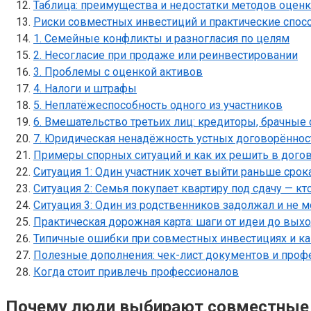
Таблица: преимущества и недостатки методов оцен
Риски совместных инвестиций и практические спо
1. Семейные конфликты и разногласия по целям
2. Несогласие при продаже или реинвестировании
3. Проблемы с оценкой активов
4. Налоги и штрафы
5. Неплатёжеспособность одного из участников
6. Вмешательство третьих лиц: кредиторы, брачные
7. Юридическая ненадёжность устных договорённос
Примеры спорных ситуаций и как их решить в дого
Ситуация 1: Один участник хочет выйти раньше срок
Ситуация 2: Семья покупает квартиру под сдачу — к
Ситуация 3: Один из родственников задолжал и не 
Практическая дорожная карта: шаги от идеи до вых
Типичные ошибки при совместных инвестициях и ка
Полезные дополнения: чек-лист документов и проф
Когда стоит привлечь профессионалов
Почему люди выбирают совместные 