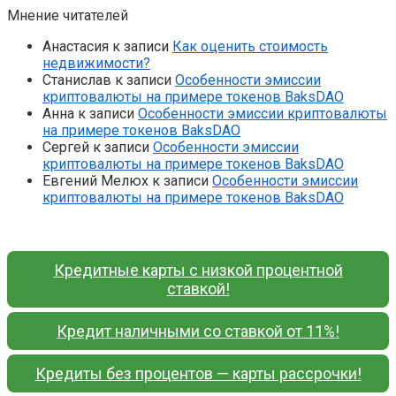
Мнение читателей
Анастасия
к записи
Как оценить стоимость
недвижимости?
Станислав
к записи
Особенности эмиссии
криптовалюты на примере токенов BaksDAO
Анна
к записи
Особенности эмиссии криптовалюты
на примере токенов BaksDAO
Сергей
к записи
Особенности эмиссии
криптовалюты на примере токенов BaksDAO
Евгений Мелюх
к записи
Особенности эмиссии
криптовалюты на примере токенов BaksDAO
Кредитные карты с низкой процентной
ставкой!
Кредит наличными со ставкой от 11%!
Кредиты без процентов — карты рассрочки!