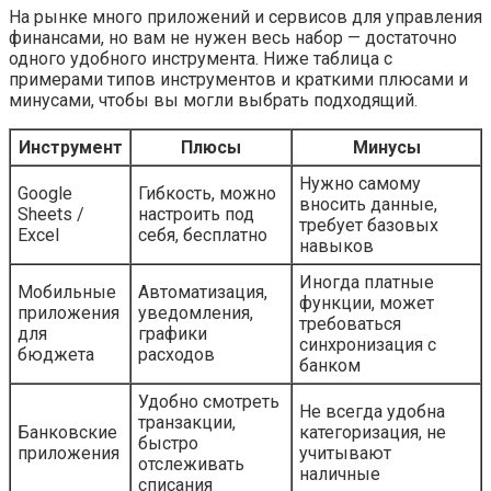
На рынке много приложений и сервисов для управления
финансами, но вам не нужен весь набор — достаточно
одного удобного инструмента. Ниже таблица с
примерами типов инструментов и краткими плюсами и
минусами, чтобы вы могли выбрать подходящий.
Инструмент
Плюсы
Минусы
Нужно самому
Google
Гибкость, можно
вносить данные,
Sheets /
настроить под
требует базовых
Excel
себя, бесплатно
навыков
Иногда платные
Мобильные
Автоматизация,
функции, может
приложения
уведомления,
требоваться
для
графики
синхронизация с
бюджета
расходов
банком
Удобно смотреть
Не всегда удобна
транзакции,
Банковские
категоризация, не
быстро
приложения
учитывают
отслеживать
наличные
списания