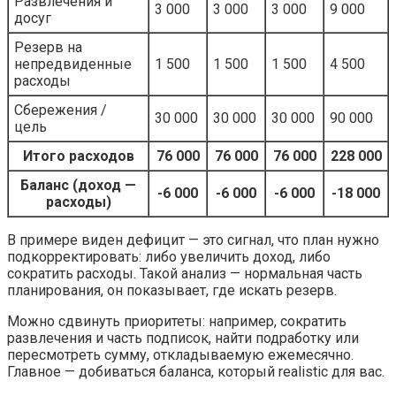
Развлечения и
3 000
3 000
3 000
9 000
досуг
Резерв на
непредвиденные
1 500
1 500
1 500
4 500
расходы
Сбережения /
30 000
30 000
30 000
90 000
цель
Итого расходов
76 000
76 000
76 000
228 000
Баланс (доход —
-6 000
-6 000
-6 000
-18 000
расходы)
В примере виден дефицит — это сигнал, что план нужно
подкорректировать: либо увеличить доход, либо
сократить расходы. Такой анализ — нормальная часть
планирования, он показывает, где искать резерв.
Можно сдвинуть приоритеты: например, сократить
развлечения и часть подписок, найти подработку или
пересмотреть сумму, откладываемую ежемесячно.
Главное — добиваться баланса, который realistic для вас.