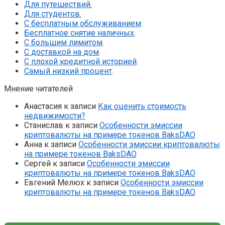
Для путешествий.
Для студентов.
С бесплатным обслуживанием
.
Бесплатное снятие наличных
.
С большим лимитом
.
С доставкой на дом
.
С плохой кредитной историей
.
Самый низкий процент
.
Мнение читателей
Анастасия
к записи
Как оценить стоимость
недвижимости?
Станислав
к записи
Особенности эмиссии
криптовалюты на примере токенов BaksDAO
Анна
к записи
Особенности эмиссии криптовалюты
на примере токенов BaksDAO
Сергей
к записи
Особенности эмиссии
криптовалюты на примере токенов BaksDAO
Евгений Мелюх
к записи
Особенности эмиссии
криптовалюты на примере токенов BaksDAO