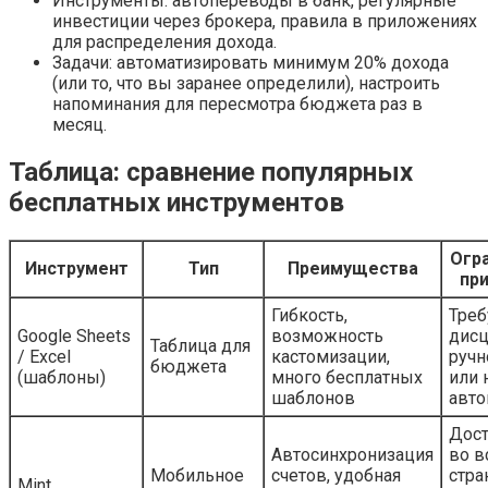
Инструменты: автопереводы в банк, регулярные
инвестиции через брокера, правила в приложениях
для распределения дохода.
Задачи: автоматизировать минимум 20% дохода
(или то, что вы заранее определили), настроить
напоминания для пересмотра бюджета раз в
месяц.
Таблица: сравнение популярных
бесплатных инструментов
Огра
Инструмент
Тип
Преимущества
пр
Гибкость,
Треб
Google Sheets
возможность
дис
Таблица для
/ Excel
кастомизации,
ручн
бюджета
(шаблоны)
много бесплатных
или 
шаблонов
авто
Дост
Автосинхронизация
во в
Мобильное
счетов, удобная
стра
Mint