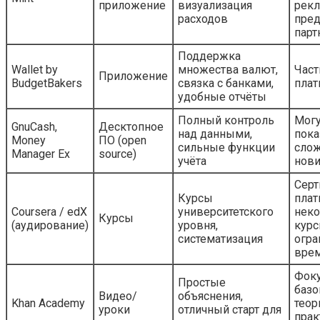
приложение
визуализация
рекл
расходов
пре
парт
Поддержка
Wallet by
множества валют,
Част
Приложение
BudgetBakers
связка с банками,
плат
удобные отчёты
Полный контроль
Могу
GnuCash,
Десктопное
над данными,
пока
Money
ПО (open
сильные функции
сло
Manager Ex
source)
учёта
нов
Серт
Курсы
плат
Coursera / edX
университетского
нек
Курсы
(аудирование)
уровня,
кур
систематизация
огра
вре
Фоку
Простые
базо
Видео/
объяснения,
Khan Academy
теор
уроки
отличный старт для
прак