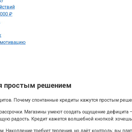
йствий
 000 ₽
ь
к
ь мотивацию
я простым решением
рассрочки. Магазины умеют создать ощущение дефицита — с
щую радость. Кредит кажется волшебной кнопкой: хочешь 
. Накопление требует терпения, но даёт контроль: вы плат