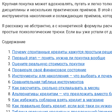
Крупная покупка может вдохновлять, пугать и легко толк
дисциплины и нескольких практических приёмов. В этой с
инструментов накопления и охлаждающих приёмов, кото
Я расскажу не абстрактно, а с конкретикой: формулы ра
простые психологические трюки. Если вы уже устали от до
Содержание
Почему спонтанные кредиты кажутся простым реш
Первый этап — понять, нужна ли покупка вообще
Оцените реальную стоимость покупки
Проверьте своё финансовое состояние
Инструменты для накопления — что выбрать и поче
Сравнительная таблица инструментов
Как рассчитать, сколько откладывать в месяц
Альтернативы кредитам — что предложить вместо б
Как избежать соблазна взять кредит в магазине
Как правильно брать кредит, если всё-таки он нуже
Таблица сравнения кредитных предложений (приме