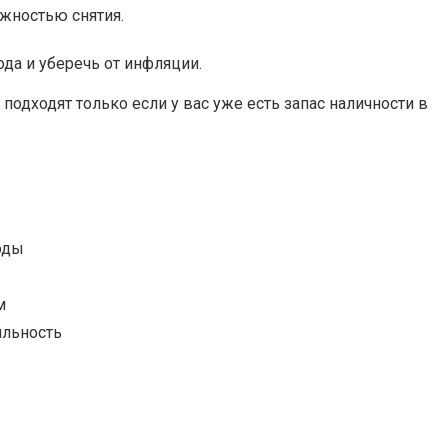
ожностью снятия.
да и уберечь от инфляции.
подходят только если у вас уже есть запас наличности в
оды
м
ильность
ы