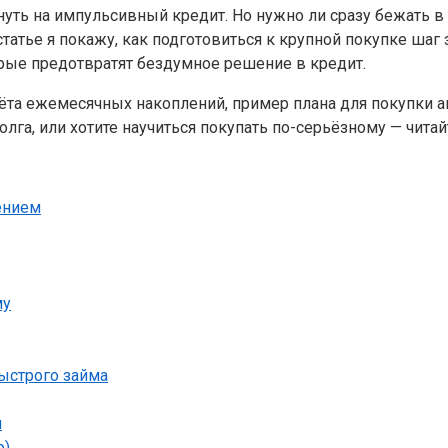
нуть на импульсивный кредит. Но нужно ли сразу бежать в
татье я покажу, как подготовиться к крупной покупке шаг
рые предотвратят бездумное решение в кредит.
счёта ежемесячных накоплений, пример плана для покупки
лга, или хотите научиться покупать по-серьёзному — читай
ением
му
ыстрого займа
н
р)